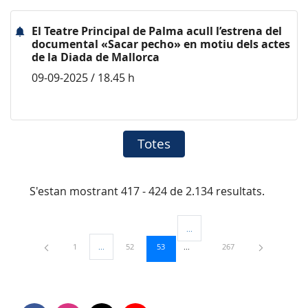
El Teatre Principal de Palma acull l’estrena del
documental «Sacar pecho» en motiu dels actes
de la Diada de Mallorca
09-09-2025 / 18.45 h
Totes
S'estan mostrant 417 - 424 de 2.134 resultats.
...
Pàgines intermèdies Utilitzeu TAB
Pàgina
Pàgina
Pàgina
Pàgina
1
...
52
53
267
Pàgines intermèdies Utilitzeu TAB per navegar.