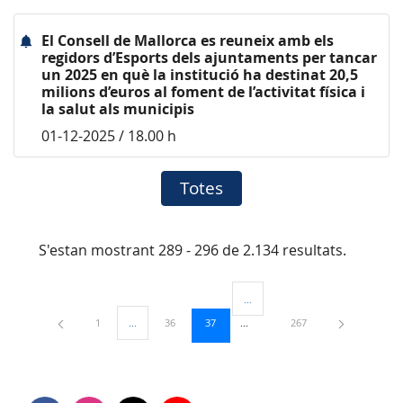
El Consell de Mallorca es reuneix amb els
regidors d’Esports dels ajuntaments per tancar
un 2025 en què la institució ha destinat 20,5
milions d’euros al foment de l’activitat física i
la salut als municipis
01-12-2025 / 18.00 h
Totes
S'estan mostrant 289 - 296 de 2.134 resultats.
...
Pàgines intermèdies Utilitzeu TAB
Pàgina
Pàgina
Pàgina
Pàgina
1
...
36
37
267
Pàgines intermèdies Utilitzeu TAB per navegar.