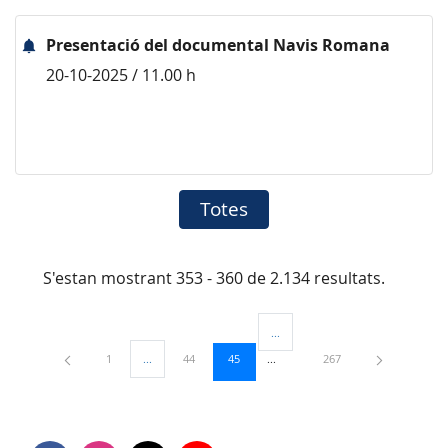
Presentació del documental Navis Romana
20-10-2025 / 11.00 h
Totes
S'estan mostrant 353 - 360 de 2.134 resultats.
...
Pàgines intermèdies Utilitzeu TAB
Pàgina
Pàgina
Pàgina
Pàgina
1
...
44
45
267
Pàgines intermèdies Utilitzeu TAB per navegar.