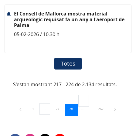
El Consell de Mallorca mostra material
arqueològic requisat fa un any a l'aeroport de
Palma
05-02-2026 / 10.30 h
Totes
S'estan mostrant 217 - 224 de 2.134 resultats.
...
Pàgines intermèdies Utilitzeu TAB
Pàgina
Pàgina
Pàgina
Pàgina
1
...
27
28
267
Pàgines intermèdies Utilitzeu TAB per navegar.