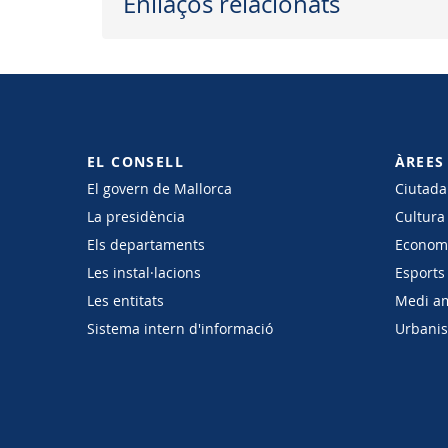
Enllaços relacionats
EL CONSELL
ÀREES
El govern de Mallorca
Ciutadan
La presidència
Cultura
Els departaments
Economi
Les instal·lacions
Esports 
Les entitats
Medi a
Sistema intern d'informació
Urbanism