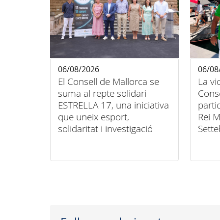
06/08/2026
06/08
El Consell de Mallorca se
La vi
suma al repte solidari
Conse
ESTRELLA 17, una iniciativa
parti
que uneix esport,
Rei M
solidaritat i investigació
Sette
contra el càncer infantil
unió 
inclu