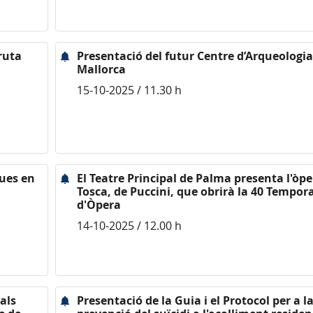
 ruta
Presentació del futur Centre d’Arqueologia
Mallorca
15-10-2025 / 11.30 h
ques en
El Teatre Principal de Palma presenta l'òp
Tosca, de Puccini, que obrirà la 40 Tempor
d'Òpera
14-10-2025 / 12.00 h
als
Presentació de la Guia i el Protocol per a l