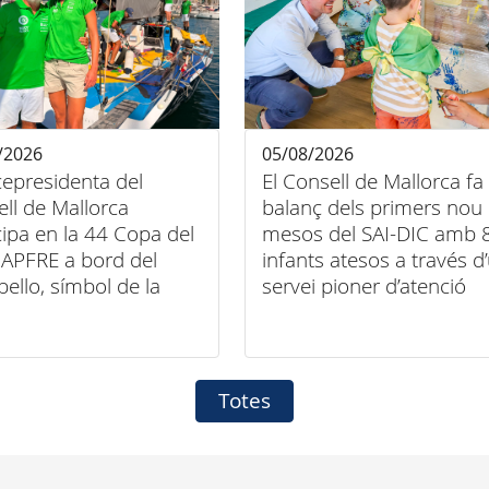
/2026
05/08/2026
cepresidenta del
El Consell de Mallorca fa
ll de Mallorca
balanç dels primers nou
cipa en la 44 Copa del
mesos del SAI-DIC amb 
APFRE a bord del
infants atesos a través d
bello, símbol de la
servei pioner d’atenció
entre esport, art i
domiciliària
sió
Totes