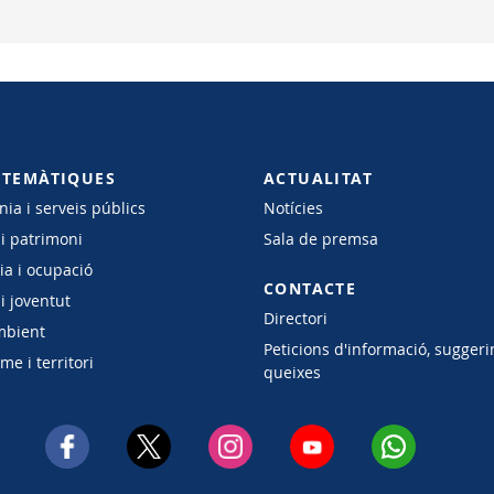
 TEMÀTIQUES
ACTUALITAT
ia i serveis públics
Notícies
 i patrimoni
Sala de premsa
a i ocupació
CONTACTE
i joventut
Directori
mbient
Peticions d'informació, suggeri
e i territori
queixes