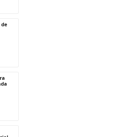
 de
era
ada
a