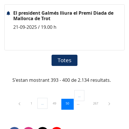
El president Galmés lliura el Premi Diada de
Mallorca de Trot
21-09-2025 / 19.00 h
Totes
S'estan mostrant 393 - 400 de 2.134 resultats.
...
Pàgines intermèdies Utilitzeu TAB
Pàgina
Pàgina
Pàgina
Pàgina
1
...
49
50
267
Pàgines intermèdies Utilitzeu TAB per navegar.