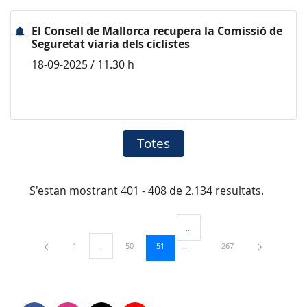
El Consell de Mallorca recupera la Comissió de
Seguretat viaria dels ciclistes
18-09-2025 / 11.30 h
Totes
S'estan mostrant 401 - 408 de 2.134 resultats.
...
Pàgines intermèdies Utilitzeu TAB
Pàgina
Pàgina
Pàgina
Pàgina
1
...
50
51
267
Pàgines intermèdies Utilitzeu TAB per navegar.