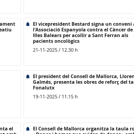
urament
El vicepresident Bestard signa un conven
eatiu
l'Associació Espanyola contra el Càncer de 
Illes Balears per acollir a Sant Ferran als
pacients oncològics
21-11-2025 / 12.30 h
El president del Consell de Mallorca, Llore
Galmés, presenta les obres de reforç del ta
Fonalutx
19-11-2025 / 11.15 h
nta el
El Consell de Mallorca organitza la taula 