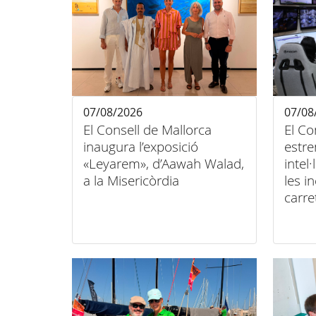
07/08/2026
07/08
El Consell de Mallorca
El Co
inaugura l’exposició
estre
«Leyarem», d’Aawah Walad,
intel
a la Misericòrdia
les i
carre