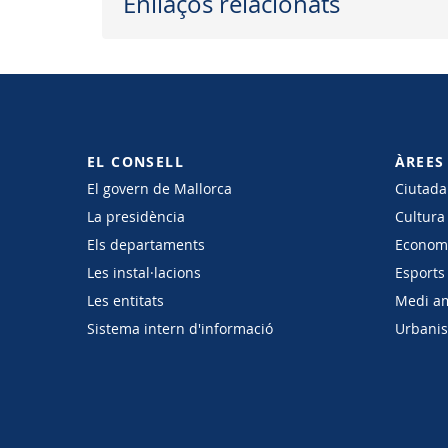
Enllaços relacionats
EL CONSELL
ÀREES
El govern de Mallorca
Ciutadan
La presidència
Cultura
Els departaments
Economi
Les instal·lacions
Esports 
Les entitats
Medi a
Sistema intern d'informació
Urbanism