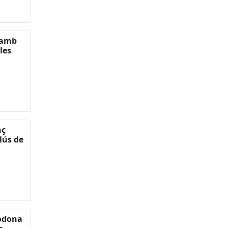
i amb
les
nç
lús de
rodona