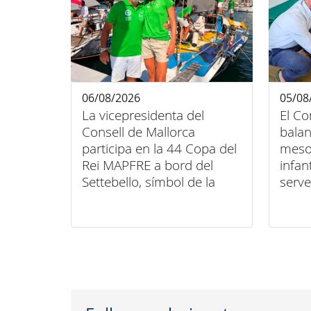
06/08/2026
05/08
La vicepresidenta del
El Co
Consell de Mallorca
balan
participa en la 44 Copa del
meso
Rei MAPFRE a bord del
infan
Settebello, símbol de la
serve
unió entre esport, art i
domic
inclusió