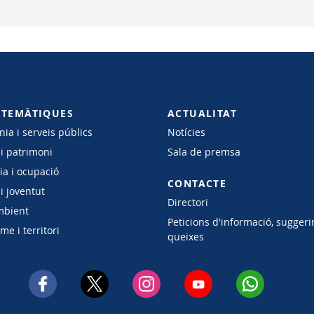
 TEMÀTIQUES
ACTUALITAT
ia i serveis públics
Notícies
 i patrimoni
Sala de premsa
a i ocupació
CONTACTE
i joventut
Directori
mbient
Peticions d'informació, suggeri
e i territori
queixes