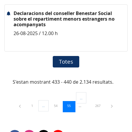
Declaracions del conseller Benestar Social
sobre el repartiment menors estrangers no
acompanyats
26-08-2025 / 12.00 h
Totes
S'estan mostrant 433 - 440 de 2.134 resultats.
...
Pàgines intermèdies Utilitzeu TAB
Pàgina
Pàgina
Pàgina
Pàgina
1
...
54
55
267
Pàgines intermèdies Utilitzeu TAB per navegar.