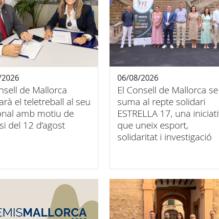
/2026
06/08/2026
nsell de Mallorca
El Consell de Mallorca se
tarà el teletreball al seu
suma al repte solidari
onal amb motiu de
ESTRELLA 17, una iniciat
psi del 12 d’agost
que uneix esport,
solidaritat i investigació
contra el càncer infantil