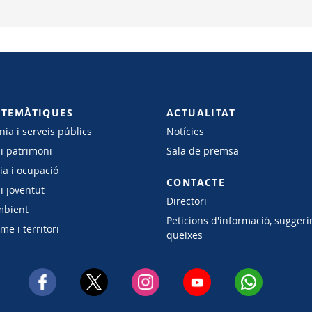
 TEMÀTIQUES
ACTUALITAT
ia i serveis públics
Notícies
 i patrimoni
Sala de premsa
a i ocupació
CONTACTE
i joventut
Directori
mbient
Peticions d'informació, suggeri
e i territori
queixes