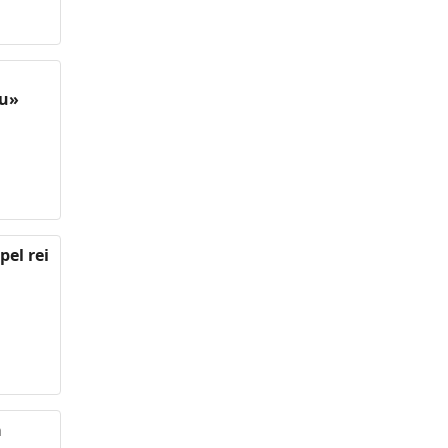
tu»
pel rei
a