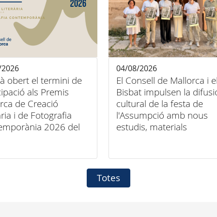
/2026
04/08/2026
tà obert el termini de
El Consell de Mallorca i e
cipació als Premis
Bisbat impulsen la difusi
rca de Creació
cultural de la festa de
ària i de Fotografia
l'Assumpció amb nous
emporània 2026 del
estudis, materials
ll de Mallorca
audiovisuals i activitats
arreu de l'illa
Totes