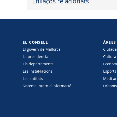
Enllaços relacionats
EL CONSELL
ÀREES
El govern de Mallorca
Ciutadan
La presidència
Cultura
Els departaments
Economi
Les instal·lacions
Esports 
Les entitats
Medi a
Sistema intern d'informació
Urbanism