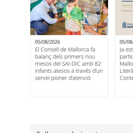
05/08/2026
05/08
El Consell de Mallorca fa
Ja es
balanç dels primers nou
parti
mesos del SAI-DIC amb 82
Mallo
infants atesos a través d’un
Liter
servei pioner d’atenció
Cont
domiciliària
Conse