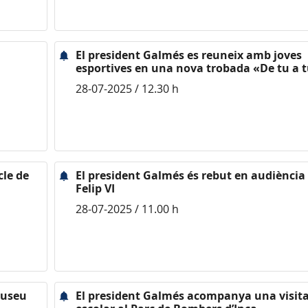
El president Galmés es reuneix amb joves
esportives en una nova trobada «De tu a 
28-07-2025 / 12.30 h
cle de
El president Galmés és rebut en audiència 
Felip VI
28-07-2025 / 11.00 h
Museu
El president Galmés acompanya una visit