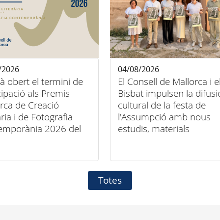
/2026
04/08/2026
tà obert el termini de
El Consell de Mallorca i e
cipació als Premis
Bisbat impulsen la difusi
rca de Creació
cultural de la festa de
ària i de Fotografia
l'Assumpció amb nous
emporània 2026 del
estudis, materials
ll de Mallorca
audiovisuals i activitats
arreu de l'illa
Totes