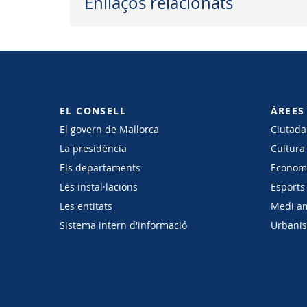
Enllaços relacionats
EL CONSELL
ÀREES
El govern de Mallorca
Ciutadan
La presidència
Cultura
Els departaments
Economi
Les instal·lacions
Esports 
Les entitats
Medi a
Sistema intern d'informació
Urbanism