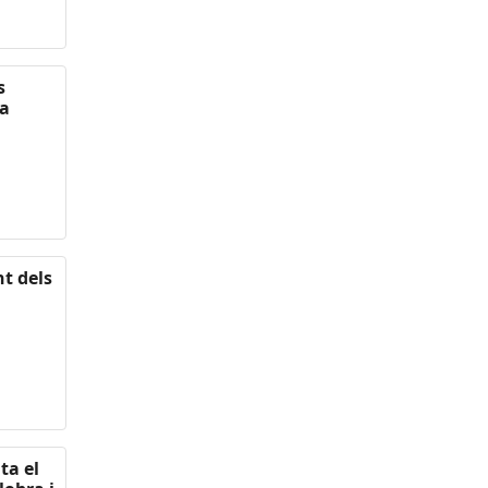
s
na
nt dels
ta el