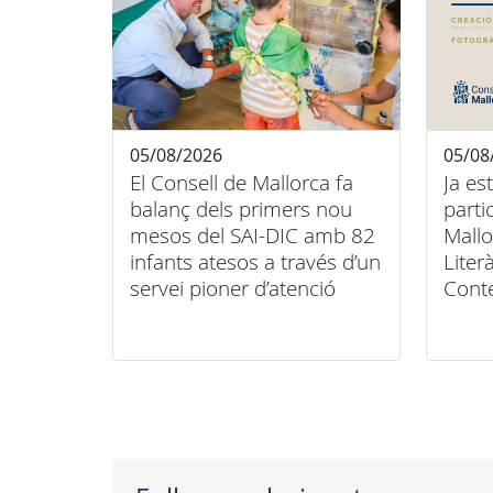
05/08/2026
05/08
El Consell de Mallorca fa
Ja es
balanç dels primers nou
parti
mesos del SAI-DIC amb 82
Mallo
infants atesos a través d’un
Liter
servei pioner d’atenció
Cont
domiciliària
Conse