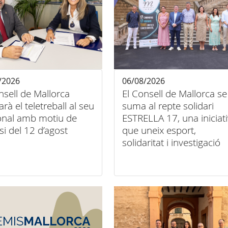
/2026
06/08/2026
nsell de Mallorca
El Consell de Mallorca se
tarà el teletreball al seu
suma al repte solidari
onal amb motiu de
ESTRELLA 17, una iniciat
psi del 12 d’agost
que uneix esport,
solidaritat i investigació
contra el càncer infantil