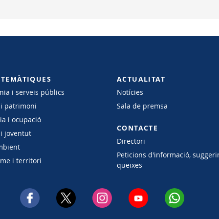
 TEMÀTIQUES
ACTUALITAT
ia i serveis públics
Notícies
 i patrimoni
Sala de premsa
a i ocupació
CONTACTE
i joventut
Directori
mbient
Peticions d'informació, suggeri
e i territori
queixes