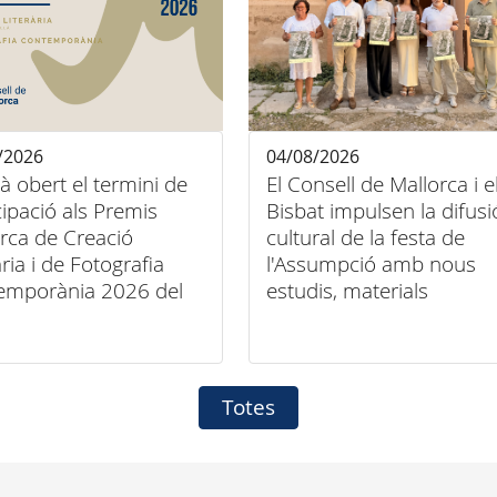
/2026
04/08/2026
tà obert el termini de
El Consell de Mallorca i e
cipació als Premis
Bisbat impulsen la difusi
rca de Creació
cultural de la festa de
ària i de Fotografia
l'Assumpció amb nous
emporània 2026 del
estudis, materials
ll de Mallorca
audiovisuals i activitats
arreu de l'illa
Totes