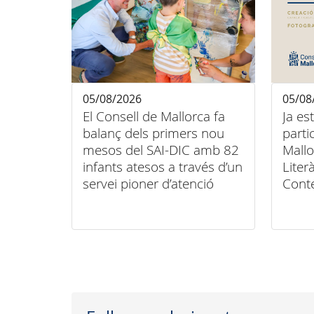
05/08/2026
05/08
El Consell de Mallorca fa
Ja es
balanç dels primers nou
parti
mesos del SAI-DIC amb 82
Mallo
infants atesos a través d’un
Liter
servei pioner d’atenció
Cont
domiciliària
Conse