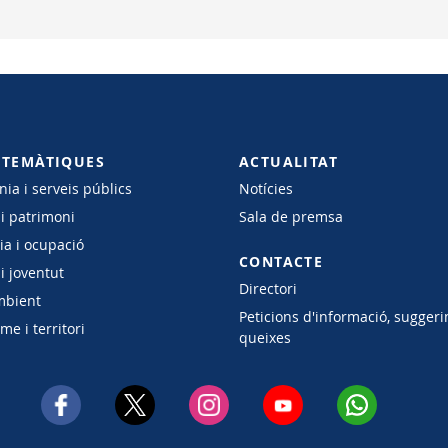
 TEMÀTIQUES
ACTUALITAT
ia i serveis públics
Notícies
 i patrimoni
Sala de premsa
a i ocupació
CONTACTE
i joventut
Directori
mbient
Peticions d'informació, suggeri
e i territori
queixes