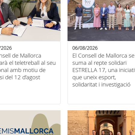
/2026
06/08/2026
nsell de Mallorca
El Consell de Mallorca se
tarà el teletreball al seu
suma al repte solidari
onal amb motiu de
ESTRELLA 17, una iniciat
psi del 12 d’agost
que uneix esport,
solidaritat i investigació
contra el càncer infantil