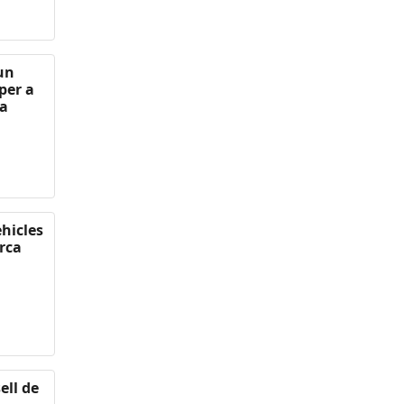
 un
per a
 a
ehicles
rca
ell de