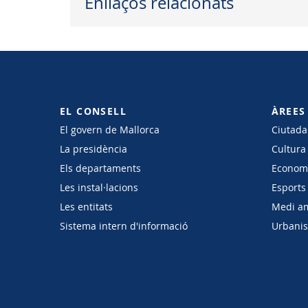
Enllaços relacionats
EL CONSELL
ÀREES
El govern de Mallorca
Ciutadan
La presidència
Cultura
Els departaments
Economi
Les instal·lacions
Esports 
Les entitats
Medi a
Sistema intern d'informació
Urbanism