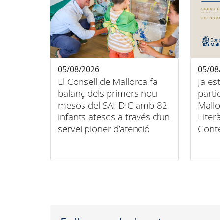
05/08/2026
05/08
El Consell de Mallorca fa
Ja es
balanç dels primers nou
parti
mesos del SAI-DIC amb 82
Mallo
infants atesos a través d’un
Liter
servei pioner d’atenció
Cont
domiciliària
Conse