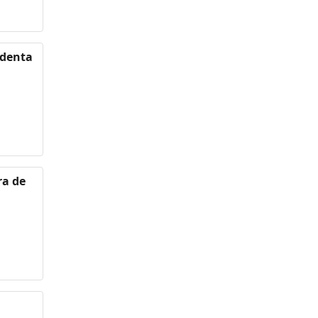
identa
ra de