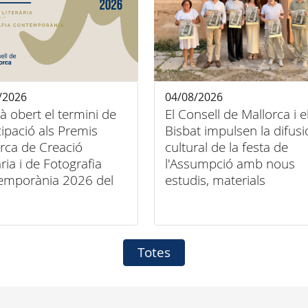
/2026
04/08/2026
tà obert el termini de
El Consell de Mallorca i e
cipació als Premis
Bisbat impulsen la difusi
rca de Creació
cultural de la festa de
ària i de Fotografia
l'Assumpció amb nous
emporània 2026 del
estudis, materials
ll de Mallorca
audiovisuals i activitats
arreu de l'illa
Totes