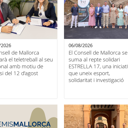
/2026
06/08/2026
nsell de Mallorca
El Consell de Mallorca se
tarà el teletreball al seu
suma al repte solidari
onal amb motiu de
ESTRELLA 17, una iniciat
psi del 12 d’agost
que uneix esport,
solidaritat i investigació
contra el càncer infantil