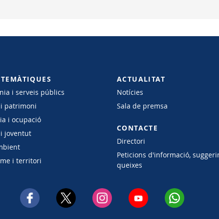
 TEMÀTIQUES
ACTUALITAT
ia i serveis públics
Notícies
 i patrimoni
Sala de premsa
a i ocupació
CONTACTE
i joventut
Directori
mbient
Peticions d'informació, suggeri
e i territori
queixes