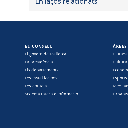
Enllaços relacionats
EL CONSELL
ÀREES
El govern de Mallorca
Ciutadan
La presidència
Cultura
Els departaments
Economi
Les instal·lacions
Esports 
Les entitats
Medi a
Sistema intern d'informació
Urbanism