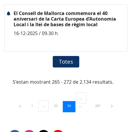
El Consell de Mallorca commemora el 40
aniversari de la Carta Europea d’Autonomia
Local i la llei de bases de règim local
16-12-2025 / 09.30 h
Totes
S'estan mostrant 265 - 272 de 2.134 resultats.
...
Pàgines intermèdies Utilitzeu TAB
Pàgina
Pàgina
Pàgina
Pàgina
1
...
33
34
267
Pàgines intermèdies Utilitzeu TAB per navegar.