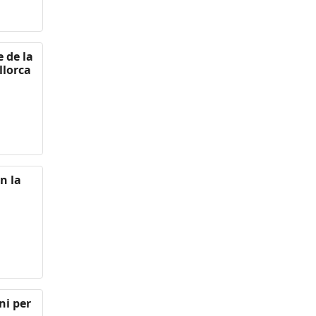
e de la
llorca
n la
ni per