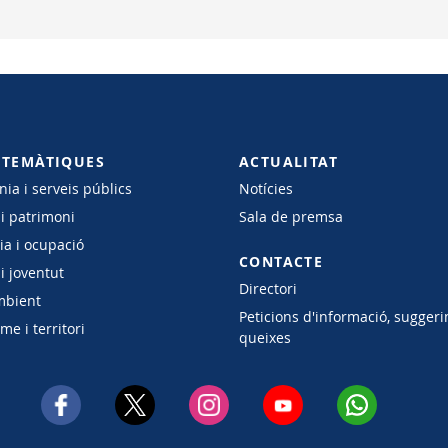
 TEMÀTIQUES
ACTUALITAT
ia i serveis públics
Notícies
 i patrimoni
Sala de premsa
a i ocupació
CONTACTE
i joventut
Directori
mbient
Peticions d'informació, suggeri
e i territori
queixes