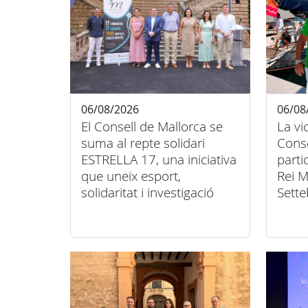
06/08/2026
06/08
El Consell de Mallorca se
La vi
suma al repte solidari
Conse
ESTRELLA 17, una iniciativa
parti
que uneix esport,
Rei M
solidaritat i investigació
Sette
contra el càncer infantil
unió 
inclu