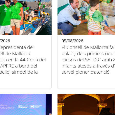
/2026
05/08/2026
cepresidenta del
El Consell de Mallorca fa
ll de Mallorca
balanç dels primers nou
cipa en la 44 Copa del
mesos del SAI-DIC amb 
APFRE a bord del
infants atesos a través d
bello, símbol de la
servei pioner d’atenció
entre esport, art i
domiciliària
sió