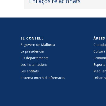
Enllaços relacionats
EL CONSELL
ÀREES
El govern de Mallorca
Ciutadan
La presidència
Cultura
Els departaments
Economi
Les instal·lacions
Esports 
Les entitats
Medi a
Sistema intern d'informació
Urbanism