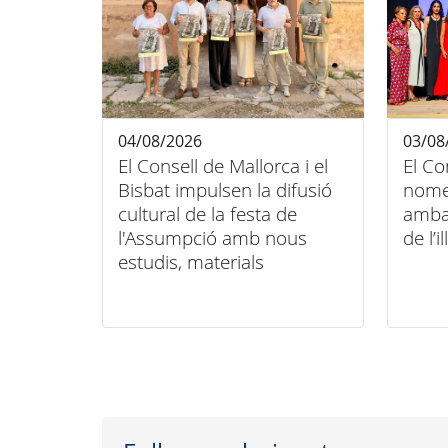
04/08/2026
03/08
El Consell de Mallorca i el
El Co
Bisbat impulsen la difusió
nome
cultural de la festa de
amba
l'Assumpció amb nous
de l’il
estudis, materials
audiovisuals i activitats
arreu de l'illa