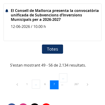
El Consell de Mallorca presenta la convocatòria
unificada de Subvencions d’Inversions
Municipals per a 2026-2027
12-06-2026 / 10.00 h
Totes
S'estan mostrant 49 - 56 de 2.134 resultats.
...
Pàgines intermèdies Utilitzeu TAB 
Pàgina
Pàgina
Pàgina
Pàgina
1
...
6
7
267
Pàgines intermèdies Utilitzeu TAB per navegar.