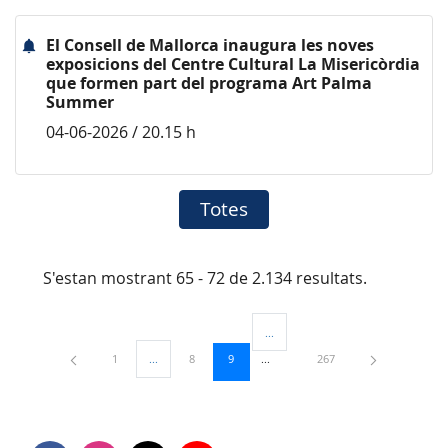
El Consell de Mallorca inaugura les noves
exposicions del Centre Cultural La Misericòrdia
que formen part del programa Art Palma
Summer
04-06-2026 / 20.15 h
Totes
S'estan mostrant 65 - 72 de 2.134 resultats.
...
Pàgines intermèdies Utilitzeu TAB 
Pàgina
Pàgina
Pàgina
Pàgina
1
...
8
9
267
Pàgines intermèdies Utilitzeu TAB per navegar.