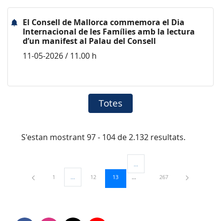
El Consell de Mallorca commemora el Dia
Internacional de les Famílies amb la lectura
d’un manifest al Palau del Consell
11-05-2026 / 11.00 h
Totes
S'estan mostrant 97 - 104 de 2.132 resultats.
...
Pàgines intermèdies Utilitzeu TAB
Pàgina
Pàgina
Pàgina
Pàgina
1
...
12
13
267
Pàgines intermèdies Utilitzeu TAB per navegar.