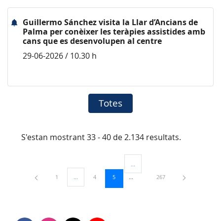
Guillermo Sánchez visita la Llar d’Ancians de
Palma per conèixer les teràpies assistides amb
cans que es desenvolupen al centre
29-06-2026 / 10.30 h
Totes
S'estan mostrant 33 - 40 de 2.134 resultats.
...
Pàgines intermèdies Utilitzeu TAB 
Pàgina
Pàgina
Pàgina
Pàgina
1
...
4
5
267
Pàgines intermèdies Utilitzeu TAB per navegar.