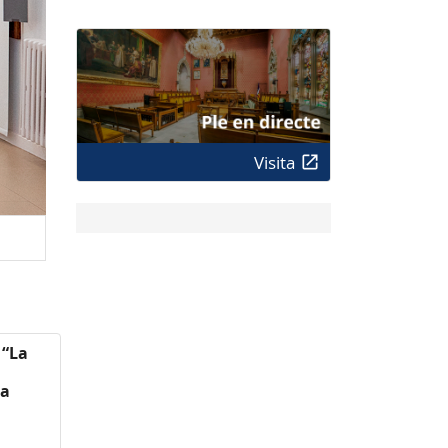
Visita
 “La
n
ca