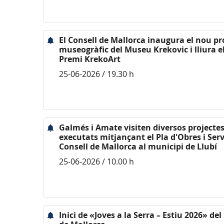
El Consell de Mallorca inaugura el nou pr
museogràfic del Museu Krekovic i lliura el
Premi KrekoArt
25-06-2026 / 19.30 h
Galmés i Amate visiten diversos projecte
executats mitjançant el Pla d'Obres i Serv
Consell de Mallorca al municipi de Llubí
25-06-2026 / 10.00 h
Inici de «Joves a la Serra – Estiu 2026» del