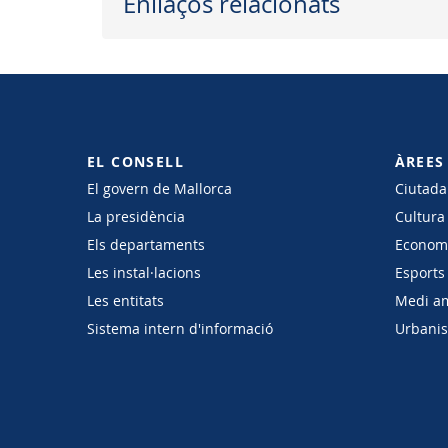
Enllaços relacionats
EL CONSELL
ÀREES
El govern de Mallorca
Ciutadan
La presidència
Cultura
Els departaments
Economi
Les instal·lacions
Esports 
Les entitats
Medi a
Sistema intern d'informació
Urbanism