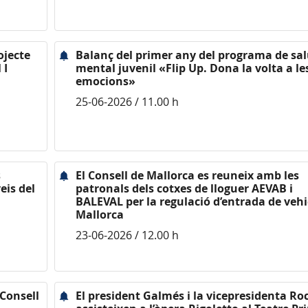
ojecte
Balanç del primer any del programa de sal
 I
mental juvenil «Flip Up. Dona la volta a le
emocions»
25-06-2026 / 11.00 h
s
El Consell de Mallorca es reuneix amb les
eis del
patronals dels cotxes de lloguer AEVAB i
BALEVAL per la regulació d’entrada de vehi
Mallorca
23-06-2026 / 12.00 h
 Consell
El president Galmés i la vicepresidenta Ro