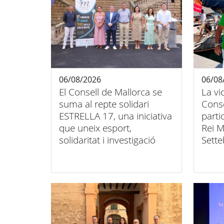
06/08/2026
06/08
El Consell de Mallorca se
La vi
suma al repte solidari
Conse
ESTRELLA 17, una iniciativa
parti
que uneix esport,
Rei M
solidaritat i investigació
Sette
contra el càncer infantil
unió 
inclu