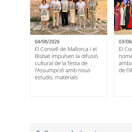
04/08/2026
03/08
El Consell de Mallorca i el
El Co
Bisbat impulsen la difusió
nome
cultural de la festa de
amba
l'Assumpció amb nous
de l’il
estudis, materials
audiovisuals i activitats
arreu de l'illa