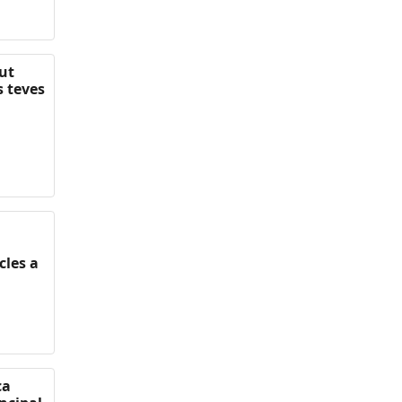
ut
s teves
cles a
ca