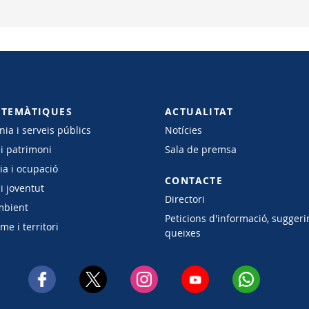
 TEMÀTIQUES
ACTUALITAT
ia i serveis públics
Notícies
 i patrimoni
Sala de premsa
a i ocupació
CONTACTE
i joventut
Directori
mbient
Peticions d'informació, suggeri
e i territori
queixes