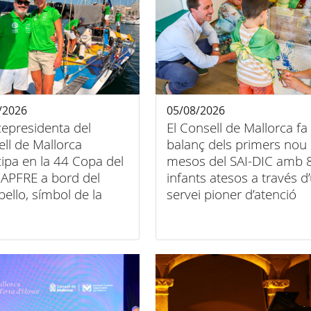
/2026
05/08/2026
cepresidenta del
El Consell de Mallorca fa
ll de Mallorca
balanç dels primers nou
cipa en la 44 Copa del
mesos del SAI-DIC amb 
APFRE a bord del
infants atesos a través d
bello, símbol de la
servei pioner d’atenció
entre esport, art i
domiciliària
sió