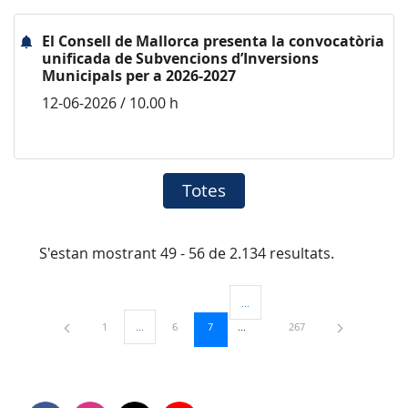
El Consell de Mallorca presenta la convocatòria
unificada de Subvencions d’Inversions
Municipals per a 2026-2027
12-06-2026 / 10.00 h
Totes
S'estan mostrant 49 - 56 de 2.134 resultats.
...
Pàgines intermèdies Utilitzeu TAB 
Pàgina
Pàgina
Pàgina
Pàgina
1
...
6
7
267
Pàgines intermèdies Utilitzeu TAB per navegar.