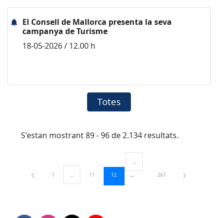
El Consell de Mallorca presenta la seva
campanya de Turisme
18-05-2026 / 12.00 h
Totes
S'estan mostrant 89 - 96 de 2.134 resultats.
...
Pàgines intermèdies Utilitzeu TAB
Pàgina
Pàgina
Pàgina
Pàgina
1
...
11
12
267
Pàgines intermèdies Utilitzeu TAB per navegar.