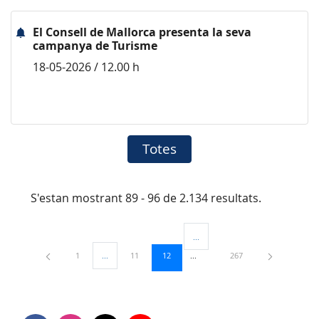
El Consell de Mallorca presenta la seva
campanya de Turisme
18-05-2026 / 12.00 h
Totes
S'estan mostrant 89 - 96 de 2.134 resultats.
...
Pàgines intermèdies Utilitzeu TAB
Pàgina
Pàgina
Pàgina
Pàgina
1
...
11
12
267
Pàgines intermèdies Utilitzeu TAB per navegar.