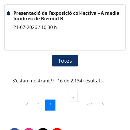
Presentació de l’exposició col·lectiva «A media
lumbre» de Biennal B
21-07-2026 / 10.30 h
Totes
S'estan mostrant 9 - 16 de 2.134 resultats.
...
Pàgines intermèdies Utilitzeu TAB per 
Pàgina
Pàgina
Pàgina
Pàgina
1
2
3
267