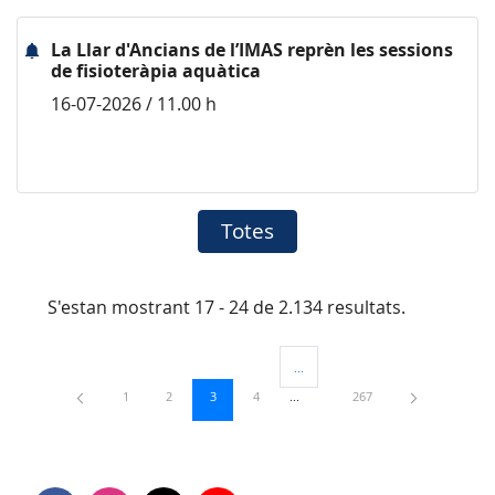
La Llar d'Ancians de l’IMAS reprèn les sessions
de fisioteràpia aquàtica
16-07-2026 / 11.00 h
Totes
S'estan mostrant 17 - 24 de 2.134 resultats.
...
Pàgines intermèdies Utilitzeu TAB 
Pàgina
Pàgina
Pàgina
Pàgina
Pàgina
1
2
3
4
267