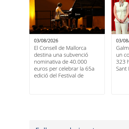
03/08/2026
03/08
El Consell de Mallorca
Galm
destina una subvenció
un co
nominativa de 40.000
323 h
euros per celebrar la 65a
Sant 
edició del Festival de
Música Clàssica de
Pollença