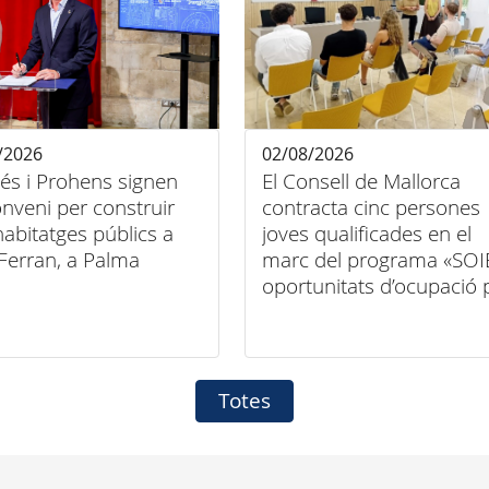
/2026
02/08/2026
és i Prohens signen
El Consell de Mallorca
nveni per construir
contracta cinc persones
abitatges públics a
joves qualificades en el
Ferran, a Palma
marc del programa «SOI
oportunitats d’ocupació 
a persones joves
qualificades en entitats
locals 2026-2027»
Totes