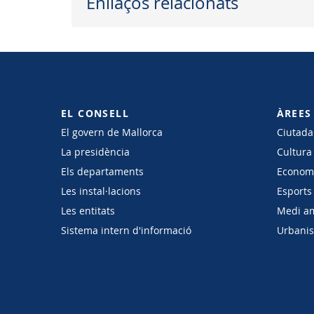
Enllaços relacionats
EL CONSELL
ÀREES
El govern de Mallorca
Ciutadan
La presidència
Cultura
Els departaments
Economi
Les instal·lacions
Esports 
Les entitats
Medi a
Sistema intern d'informació
Urbanism