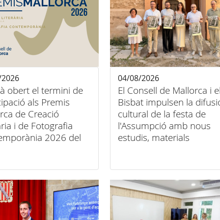
/2026
04/08/2026
tà obert el termini de
El Consell de Mallorca i e
cipació als Premis
Bisbat impulsen la difusi
rca de Creació
cultural de la festa de
ària i de Fotografia
l'Assumpció amb nous
emporània 2026 del
estudis, materials
ll de Mallorca
audiovisuals i activitats
arreu de l'illa