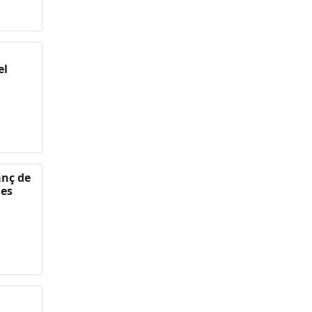
el
anç de
ies