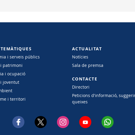
 TEMÀTIQUES
ACTUALITAT
ia i serveis públics
Notícies
 i patrimoni
Sala de premsa
a i ocupació
CONTACTE
i joventut
Directori
mbient
Peticions d'informació, suggeri
e i territori
queixes