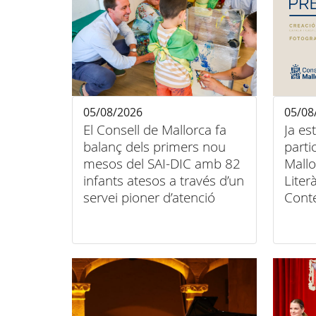
05/08/2026
05/08
El Consell de Mallorca fa
Ja es
balanç dels primers nou
parti
mesos del SAI-DIC amb 82
Mallo
infants atesos a través d’un
Liter
servei pioner d’atenció
Cont
domiciliària
Conse