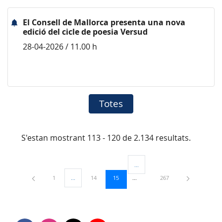
El Consell de Mallorca presenta una nova
edició del cicle de poesia Versud
28-04-2026 / 11.00 h
Totes
S'estan mostrant 113 - 120 de 2.134 resultats.
...
Pàgines intermèdies Utilitzeu TAB
Pàgina
Pàgina
Pàgina
Pàgina
1
...
14
15
267
Pàgines intermèdies Utilitzeu TAB per navegar.