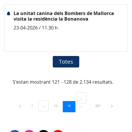
La unitat canina dels Bombers de Mallorca
visita la residència la Bonanova
23-04-2026 / 11.30 h
Totes
S'estan mostrant 121 - 128 de 2.134 resultats.
...
Pàgines intermèdies Utilitzeu TAB
Pàgina
Pàgina
Pàgina
Pàgina
1
...
15
16
267
Pàgines intermèdies Utilitzeu TAB per navegar.