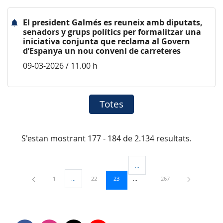
El president Galmés es reuneix amb diputats,
senadors y grups polítics per formalitzar una
iniciativa conjunta que reclama al Govern
d’Espanya un nou conveni de carreteres
09-03-2026 / 11.00 h
Totes
S'estan mostrant 177 - 184 de 2.134 resultats.
...
Pàgines intermèdies Utilitzeu TAB
Pàgina
Pàgina
Pàgina
Pàgina
1
...
22
23
267
Pàgines intermèdies Utilitzeu TAB per navegar.