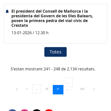
El president del Consell de Mallorca i la
presidenta del Govern de les Illes Balears,
posen la primera pedra del vial cívic de
Crestatx
13-01-2026 / 12.30 h
Totes
S'estan mostrant 241 - 248 de 2.134 resultats.
...
Pàgines intermèdies Utilitzeu TAB
Pàgina
Pàgina
Pàgina
Pàgina
1
...
30
31
267
Pàgines intermèdies Utilitzeu TAB per navegar.