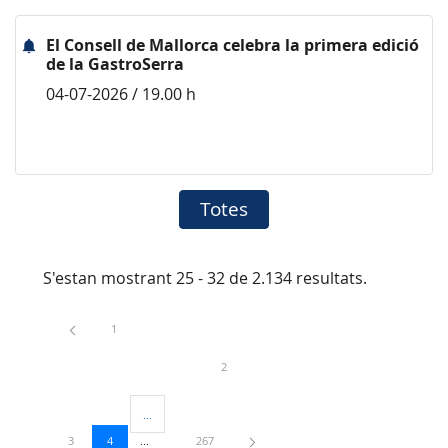
El Consell de Mallorca celebra la primera edició
de la GastroSerra
04-07-2026 / 19.00 h
Totes
S'estan mostrant 25 - 32 de 2.134 resultats.
Pàgina
1
Pàgina
2
...
Pàgines intermèdies Utilitzeu TAB per navegar.
Pàgina
Pàgina
Pàgina
3
4
267