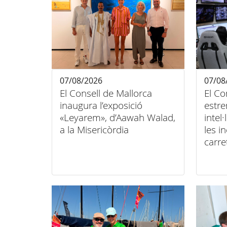
07/08/2026
07/08
El Consell de Mallorca
El Co
inaugura l’exposició
estre
«Leyarem», d’Aawah Walad,
intel
a la Misericòrdia
les i
carre