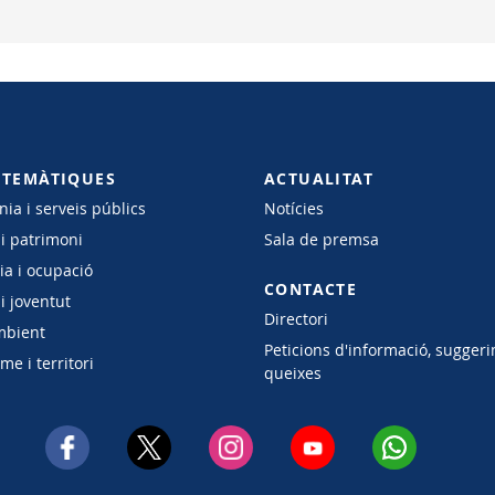
 TEMÀTIQUES
ACTUALITAT
ia i serveis públics
Notícies
 i patrimoni
Sala de premsa
a i ocupació
CONTACTE
i joventut
Directori
mbient
Peticions d'informació, suggeri
e i territori
queixes