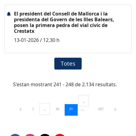
El president del Consell de Mallorca i la
presidenta del Govern de les Illes Balears,
posen la primera pedra del vial cívic de
Crestatx
13-01-2026 / 12.30 h
Totes
S'estan mostrant 241 - 248 de 2.134 resultats.
...
Pàgines intermèdies Utilitzeu TAB
Pàgina
Pàgina
Pàgina
Pàgina
1
...
30
31
267
Pàgines intermèdies Utilitzeu TAB per navegar.