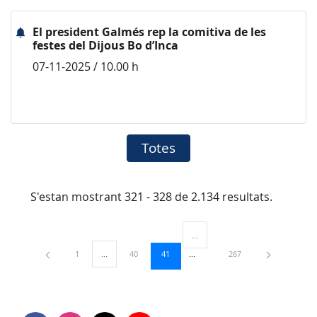
El president Galmés rep la comitiva de les
festes del Dijous Bo d’Inca
07-11-2025 / 10.00 h
Totes
S'estan mostrant 321 - 328 de 2.134 resultats.
...
Pàgines intermèdies Utilitzeu TAB
Pàgina
Pàgina
Pàgina
Pàgina
1
...
40
41
267
Pàgines intermèdies Utilitzeu TAB per navegar.