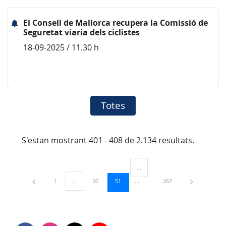
El Consell de Mallorca recupera la Comissió de
Seguretat viaria dels ciclistes
18-09-2025 / 11.30 h
Totes
S'estan mostrant 401 - 408 de 2.134 resultats.
...
Pàgines intermèdies Utilitzeu TAB
Pàgina
Pàgina
Pàgina
Pàgina
1
...
50
51
267
Pàgines intermèdies Utilitzeu TAB per navegar.