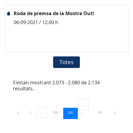
Roda de premsa de la Mostra Out!
06-09-2021 / 12.00 h
Totes
S'estan mostrant 2.073 - 2.080 de 2.134
resultats.
...
Pàgines intermèdies Utilitzeu TA
Pàgina
Pàgina
Pàgina
Pàgina
1
...
259
260
267
Pàgines intermèdies Utilitzeu TAB per navegar.