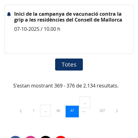
Inici de la campanya de vacunació contra la
grip a les residències del Consell de Mallorca
07-10-2025 / 10.00 h
Totes
S'estan mostrant 369 - 376 de 2.134 resultats.
...
Pàgines intermèdies Utilitzeu TAB
Pàgina
Pàgina
Pàgina
Pàgina
1
...
46
47
267
Pàgines intermèdies Utilitzeu TAB per navegar.