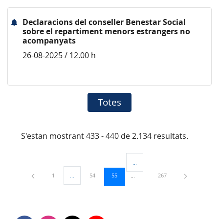
Declaracions del conseller Benestar Social
sobre el repartiment menors estrangers no
acompanyats
26-08-2025 / 12.00 h
Totes
S'estan mostrant 433 - 440 de 2.134 resultats.
...
Pàgines intermèdies Utilitzeu TAB
Pàgina
Pàgina
Pàgina
Pàgina
1
...
54
55
267
Pàgines intermèdies Utilitzeu TAB per navegar.