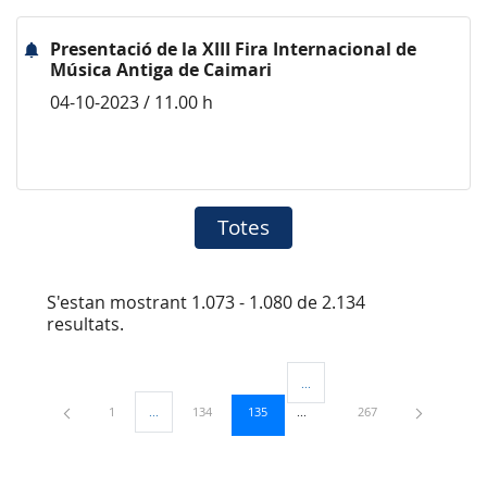
Presentació de la XIII Fira Internacional de
Música Antiga de Caimari
04-10-2023 / 11.00 h
Totes
S'estan mostrant 1.073 - 1.080 de 2.134
resultats.
...
Pàgines intermèdies Utilitzeu TA
Pàgina
Pàgina
Pàgina
Pàgina
1
...
134
135
267
Pàgines intermèdies Utilitzeu TAB per navegar.