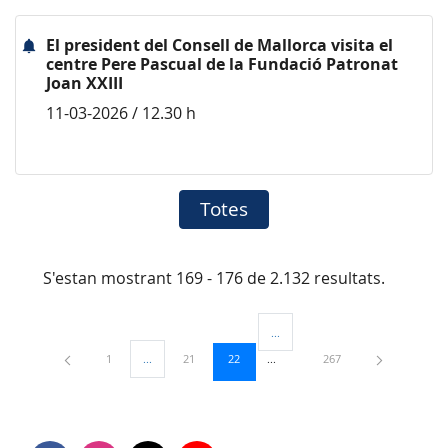
El president del Consell de Mallorca visita el
centre Pere Pascual de la Fundació Patronat
Joan XXIII
11-03-2026 / 12.30 h
Totes
S'estan mostrant 169 - 176 de 2.132 resultats.
...
Pàgines intermèdies Utilitzeu TAB
Pàgina
Pàgina
Pàgina
Pàgina
1
...
21
22
267
Pàgines intermèdies Utilitzeu TAB per navegar.