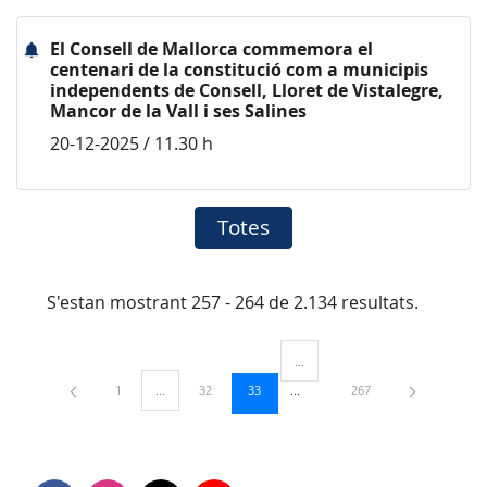
El Consell de Mallorca commemora el
centenari de la constitució com a municipis
independents de Consell, Lloret de Vistalegre,
Mancor de la Vall i ses Salines
20-12-2025 / 11.30 h
Totes
S'estan mostrant 257 - 264 de 2.134 resultats.
...
Pàgines intermèdies Utilitzeu TAB
Pàgina
Pàgina
Pàgina
Pàgina
1
...
32
33
267
Pàgines intermèdies Utilitzeu TAB per navegar.