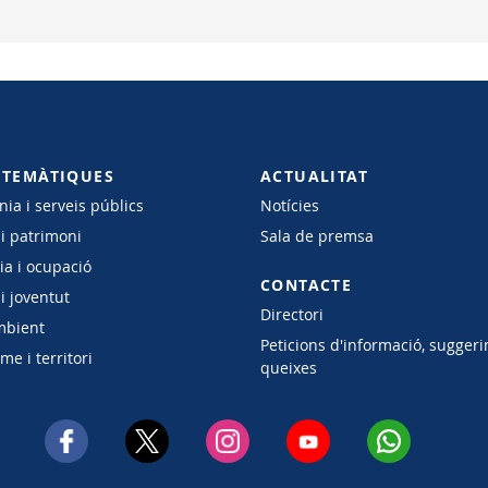
 TEMÀTIQUES
ACTUALITAT
ia i serveis públics
Notícies
 i patrimoni
Sala de premsa
a i ocupació
CONTACTE
i joventut
Directori
mbient
Peticions d'informació, suggeri
e i territori
queixes