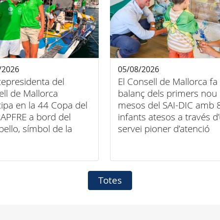
/2026
05/08/2026
cepresidenta del
El Consell de Mallorca fa
ll de Mallorca
balanç dels primers nou
cipa en la 44 Copa del
mesos del SAI-DIC amb 
APFRE a bord del
infants atesos a través d
bello, símbol de la
servei pioner d’atenció
entre esport, art i
domiciliària
sió
Totes