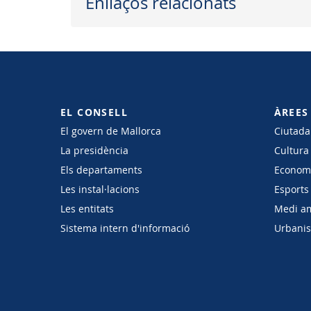
Enllaços relacionats
EL CONSELL
ÀREES
El govern de Mallorca
Ciutadan
La presidència
Cultura
Els departaments
Economi
Les instal·lacions
Esports 
Les entitats
Medi a
Sistema intern d'informació
Urbanism