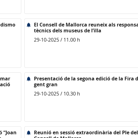
dadismo
El Consell de Mallorca reuneix als respons
tècnics dels museus de l’illa
29-10-2025 / 11.00 h
ormar
Presentació de la segona edició de la Fira d
ació
gent gran
29-10-2025 / 10.30 h
ó “Joan
Reunió en sessió extraordinària del Ple del