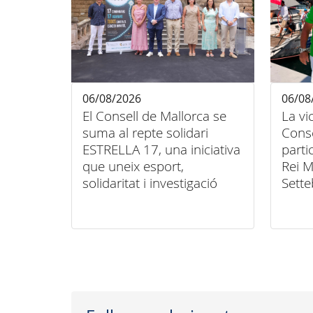
06/08/2026
06/08
El Consell de Mallorca se
La vi
suma al repte solidari
Conse
ESTRELLA 17, una iniciativa
parti
que uneix esport,
Rei M
solidaritat i investigació
Sette
contra el càncer infantil
unió 
inclu