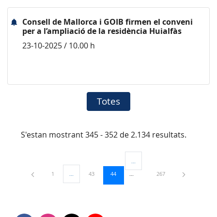
Consell de Mallorca i GOIB firmen el conveni
per a l’ampliació de la residència Huialfàs
23-10-2025 / 10.00 h
Totes
S'estan mostrant 345 - 352 de 2.134 resultats.
...
Pàgines intermèdies Utilitzeu TAB
Pàgina
Pàgina
Pàgina
Pàgina
1
...
43
44
267
Pàgines intermèdies Utilitzeu TAB per navegar.