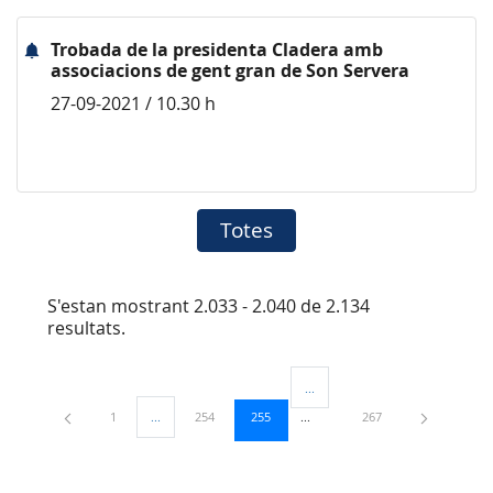
Trobada de la presidenta Cladera amb
associacions de gent gran de Son Servera
27-09-2021 / 10.30 h
Totes
S'estan mostrant 2.033 - 2.040 de 2.134
resultats.
...
Pàgines intermèdies Utilitzeu TA
Pàgina
Pàgina
Pàgina
Pàgina
1
...
254
255
267
Pàgines intermèdies Utilitzeu TAB per navegar.