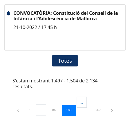
CONVOCATÒRIA: Constitució del Consell de la
Infància i l'Adolescència de Mallorca
21-10-2022 / 17.45 h
Totes
S'estan mostrant 1.497 - 1.504 de 2.134
resultats.
...
Pàgines intermèdies Utilitzeu TA
Pàgina
Pàgina
Pàgina
Pàgina
1
...
187
188
267
Pàgines intermèdies Utilitzeu TAB per navegar.