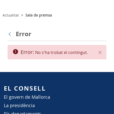
Actualitat
Sala de premsa
Error
Vés enrere
Error:
No s'ha trobat el contingut.
Tanca
EL CONSELL
El govern de Mallorca
La presidència
Els departaments