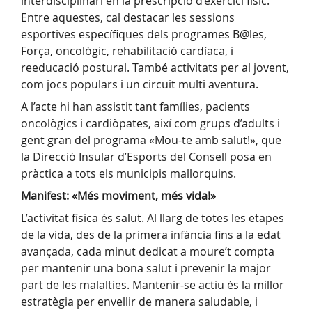
interdisciplinari en la prescripció d’exercici físic.
Entre aquestes, cal destacar les sessions
esportives específiques dels programes B@les,
Força, oncològic, rehabilitació cardíaca, i
reeducació postural. També activitats per al jovent,
com jocs populars i un circuit multi aventura.
A l’acte hi han assistit tant famílies, pacients
oncològics i cardiòpates, així com grups d’adults i
gent gran del programa «Mou-te amb salut!», que
la Direcció Insular d’Esports del Consell posa en
pràctica a tots els municipis mallorquins.
Manifest: «Més moviment, més vida!»
L’activitat física és salut. Al llarg de totes les etapes
de la vida, des de la primera infància fins a la edat
avançada, cada minut dedicat a moure’t compta
per mantenir una bona salut i prevenir la major
part de les malalties. Mantenir-se actiu és la millor
estratègia per envellir de manera saludable, i