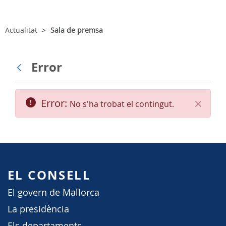
Actualitat
Sala de premsa
Error
Vés enrere
Error:
No s'ha trobat el contingut.
Tanca
EL CONSELL
El govern de Mallorca
La presidència
Els departaments