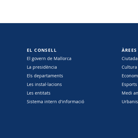
EL CONSELL
ÀREES
El govern de Mallorca
Ciutadan
La presidència
Cultura
Els departaments
Economi
Les instal·lacions
Esports 
Les entitats
Medi a
Sistema intern d'informació
Urbanism