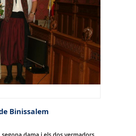
 de Binissalem
la segona dama i els dos vermadors