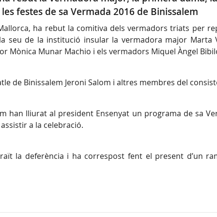
 les festes de sa Vermada 2016 de Binissalem
Mallorca, ha rebut la comitiva dels vermadors triats per re
a seu de la institució insular la vermadora major Marta 
or Mònica Munar Machio i els vermadors Miquel Àngel Bibilo
e de Binissalem Jeroni Salom i altres membres del consisto
lem han lliurat al president Ensenyat un programa de sa 
assistir a la celebració.
raït la deferència i ha correspost fent el present d’un ram