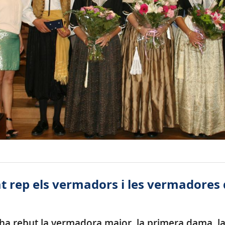
t rep els vermadors i les vermadores
a ha rebut la vermadora major, la primera dama, 