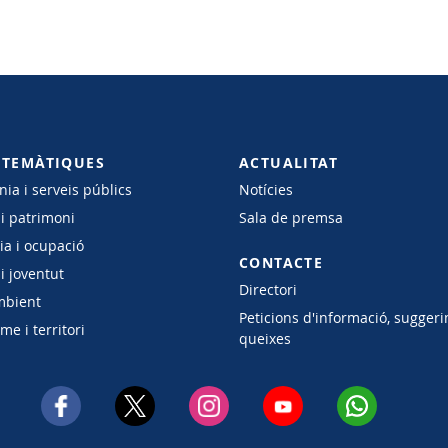
 TEMÀTIQUES
ACTUALITAT
ia i serveis públics
Notícies
 i patrimoni
Sala de premsa
a i ocupació
CONTACTE
i joventut
Directori
mbient
Peticions d'informació, suggeri
e i territori
queixes