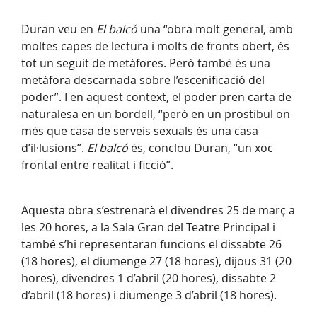
Duran veu en
El balcó
una “obra molt general, amb
moltes capes de lectura i molts de fronts obert, és
tot un seguit de metàfores. Però també és una
metàfora descarnada sobre l’escenificació del
poder”. I en aquest context, el poder pren carta de
naturalesa en un bordell, “però en un prostíbul on
més que casa de serveis sexuals és una casa
d’il·lusions”.
El balcó
és, conclou Duran, “un xoc
frontal entre realitat i ficció”.
Aquesta obra s’estrenarà el divendres 25 de març a
les 20 hores, a la Sala Gran del Teatre Principal i
també s’hi representaran funcions el dissabte 26
(18 hores), el diumenge 27 (18 hores), dijous 31 (20
hores), divendres 1 d’abril (20 hores), dissabte 2
d’abril (18 hores) i diumenge 3 d’abril (18 hores).